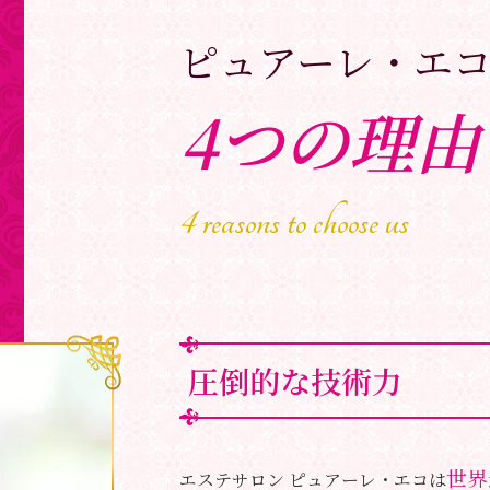
ピュアーレ・エ
4つの理由
4 reasons to choose us
圧倒的な技術力
世界
エステサロン ピュアーレ・エコは